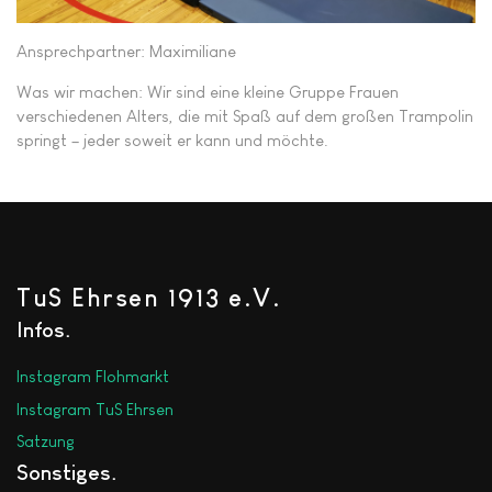
Ansprechpartner: Maximiliane
Was wir machen: Wir sind eine kleine Gruppe Frauen
verschiedenen Alters, die mit Spaß auf dem großen Trampolin
springt – jeder soweit er kann und möchte.
TuS Ehrsen 1913 e.V.
Infos
Instagram Flohmarkt
Instagram TuS Ehrsen
Satzung
Sonstiges