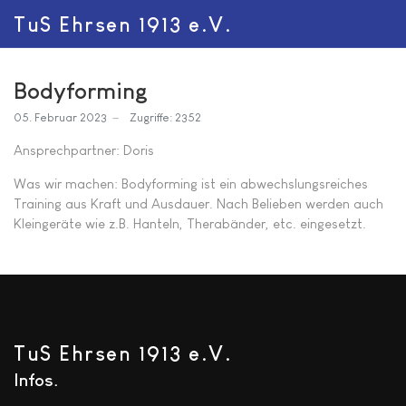
TuS Ehrsen 1913 e.V.
Bodyforming
05. Februar 2023
Zugriffe: 2352
Ansprechpartner: Doris
Was wir machen: Bodyforming ist ein abwechslungsreiches
Training aus Kraft und Ausdauer. Nach Belieben werden auch
Kleingeräte wie z.B. Hanteln, Therabänder, etc. eingesetzt.
TuS Ehrsen 1913 e.V.
Infos